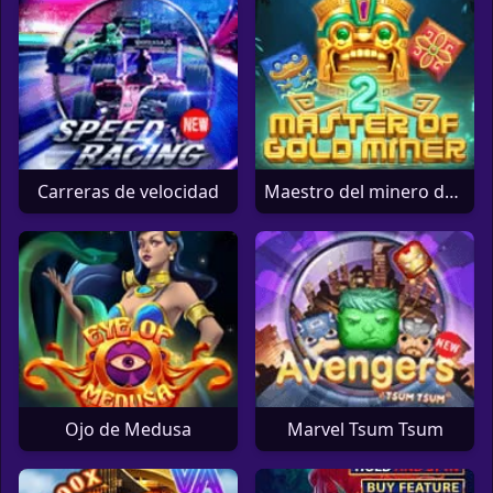
Carreras de velocidad
Maestro del minero de oro 2
Ojo de Medusa
Marvel Tsum Tsum