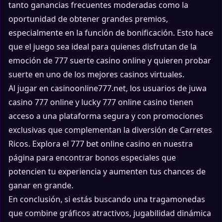
tanto ganancias frecuentes moderadas como la
oportunidad de obtener grandes premios,
especialmente en la función de bonificación. Esto hace
que el juego sea ideal para quienes disfrutan de la
emoción de 777 suerte casino online y quieren probar
suerte en uno de los mejores casinos virtuales.
Al jugar en casinoonline777.net, los usuarios de juwa
casino 777 online y lucky 777 online casino tienen
acceso a una plataforma segura y con promociones
exclusivas que complementan la diversión de Carretes
Ricos. Explora el 777 bet online casino en nuestra
página para encontrar bonos especiales que
potencien tu experiencia y aumenten tus chances de
ganar en grande.
En conclusión, si estás buscando una tragamonedas
que combine gráficos atractivos, jugabilidad dinámica