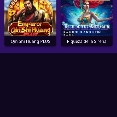
Qin Shi Huang PLUS
Riqueza de la Sirena