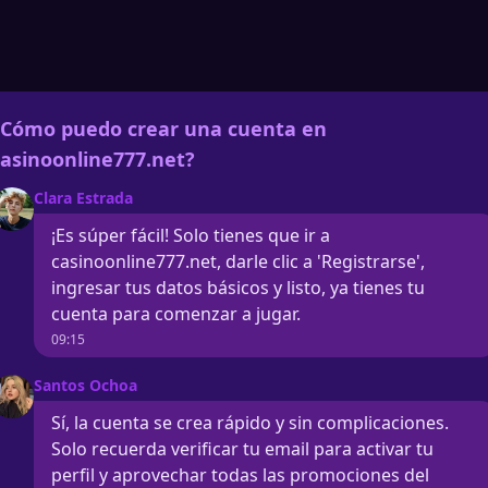
¿Cómo puedo crear una cuenta en
casinoonline777.net?
Clara Estrada
¡Es súper fácil! Solo tienes que ir a
casinoonline777.net, darle clic a 'Registrarse',
ingresar tus datos básicos y listo, ya tienes tu
cuenta para comenzar a jugar.
09:15
Santos Ochoa
Sí, la cuenta se crea rápido y sin complicaciones.
Solo recuerda verificar tu email para activar tu
perfil y aprovechar todas las promociones del