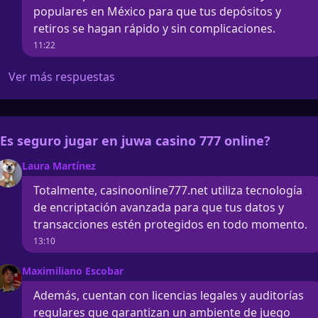
populares en México para que tus depósitos y
retiros se hagan rápido y sin complicaciones.
11:22
Ver más respuestas
¿Es seguro jugar en juwa casino 777 online?
Laura Martínez
Totalmente, casinoonline777.net utiliza tecnología
de encriptación avanzada para que tus datos y
transacciones estén protegidos en todo momento.
13:10
Maximiliano Escobar
Además, cuentan con licencias legales y auditorías
regulares que garantizan un ambiente de juego