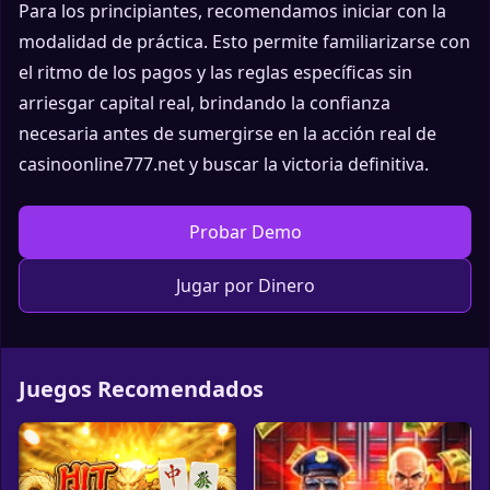
Para los principiantes, recomendamos iniciar con la
modalidad de práctica. Esto permite familiarizarse con
el ritmo de los pagos y las reglas específicas sin
arriesgar capital real, brindando la confianza
necesaria antes de sumergirse en la acción real de
casinoonline777.net y buscar la victoria definitiva.
Probar Demo
Jugar por Dinero
Juegos Recomendados