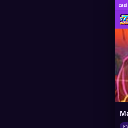
cas
Ma
Pr