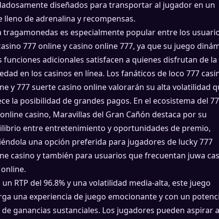
dadosamente diseñados para transportar al jugador en un
je lleno de adrenalina y recompensas.
a tragamonedas es especialmente popular entre los usuari
casino 777 online y casino online 777, ya que su juego diná
as funciones adicionales satisfacen a quienes disfrutan de la
iedad en los casinos en línea. Los fanáticos de loco 777 casi
ine y 777 suerte casino online valorarán su alta volatilidad 
ece la posibilidad de grandes pagos. En el ecosistema del 7
 online casino, Maravillas del Gran Cañón destaca por su
ilibrio entre entretenimiento y oportunidades de premio,
iéndola una opción preferida para jugadores de lucky 777
ine casino y también para usuarios que frecuentan juwa ca
 online.
 un RTP del 96.8% y una volatilidad media-alta, este juego
rga una experiencia de juego emocionante y con un potenci
l de ganancias sustanciales. Los jugadores pueden aspirar 