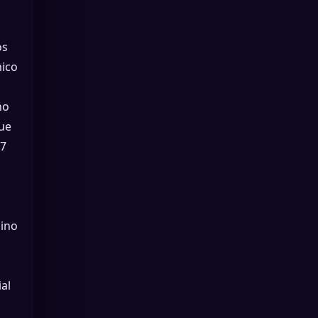
os
mico
no
que
77
sino
al
a