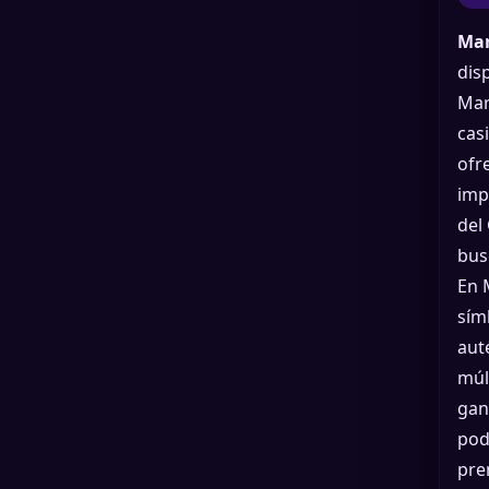
Mar
dis
Mar
cas
ofr
imp
del
bus
En 
sím
aut
múl
gan
pod
pre