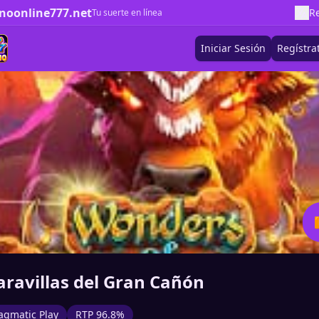
inoonline777.net
R
Tu suerte en línea
Iniciar Sesión
Regístra
ravillas del Gran Cañón
agmatic Play
RTP 96.8%