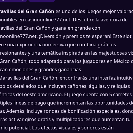
avillas del Gran Cañón
es uno de los juegos mejor valora
ponibles en casinoonline777.net. Descubre la aventura de
avillas del Gran Cañón y gana en grande con
inoonline777.net. ¡Diversión y premios te esperan! Este slot
ece una experiencia inmersiva que combina gráficos
resionantes y una temática inspirada en las majestuosas vi
 Gran Cañón, todo adaptado para los jugadores en México 
can emociones y grandes ganancias.
Maravillas del Gran Cañón, encontrarás una interfaz intuitiv
bolos detallados que incluyen cañones, águilas, y reliquias
énticas del oeste americano. El juego cuenta con 5 carretes
tiples líneas de pago que incrementan las oportunidades d
ar. Además, incluye rondas de bonificación especiales, don
rás activar giros gratis y multiplicadores que aumentan tu
mio potencial. Los efectos visuales y sonoros están