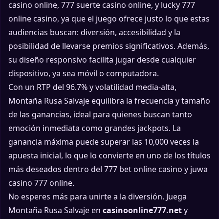
casino online, 777 suerte casino online, y lucky 777
online casino, ya que el juego ofrece justo lo que estas
audiencias buscan: diversión, accesibilidad y la
posibilidad de llevarse premios significativos. Además,
su diseño responsivo facilita jugar desde cualquier
dispositivo, ya sea móvil o computadora.
Con un RTP del 96.7% y volatilidad media-alta,
Montaña Rusa Salvaje equilibra la frecuencia y tamaño
de las ganancias, ideal para quienes buscan tanto
emoción inmediata como grandes jackpots. La
ganancia máxima puede superar las 10,000 veces la
apuesta inicial, lo que lo convierte en uno de los títulos
más deseados dentro del 777 bet online casino y juwa
casino 777 online.
No esperes más para unirte a la diversión. Juega
Montaña Rusa Salvaje en
casinoonline777.net
y