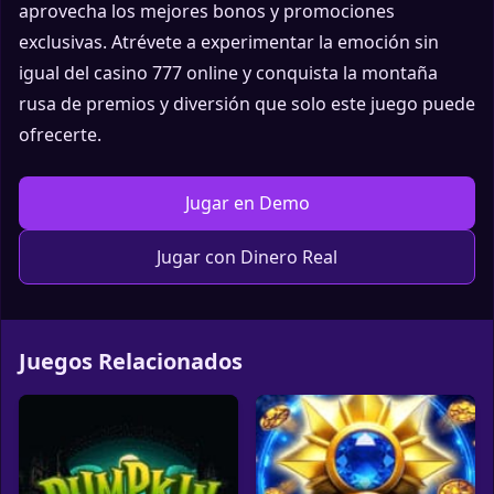
aprovecha los mejores bonos y promociones
exclusivas. Atrévete a experimentar la emoción sin
igual del casino 777 online y conquista la montaña
rusa de premios y diversión que solo este juego puede
ofrecerte.
Jugar en Demo
Jugar con Dinero Real
Juegos Relacionados