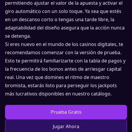
permitiendo ajustar el valor de la apuesta y activar el
giro automático con un solo toque. Ya sea que estés
en un descanso corto o tengas una tarde libre, la
adaptabilidad del diseño asegura que la acción nunca
se detenga.
Si eres nuevo en el mundo de los casinos digitales, te
recomendamos comenzar con la versión de prueba.
Esto te permitirá familiarizarte con la tabla de pagos y
la frecuencia de los bonos antes de arriesgar capital
real. Una vez que domines el ritmo de maestro
bromista, estarás listo para perseguir los jackpots
más lucrativos disponibles en nuestro catálogo.
Prueba Gratis
Jugar Ahora