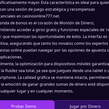
nificativamente mayor. Esta característica es ideal para quie
can una sesión de juego estratégica y recompensas
tanciales en casinoonline777.net.
ronda de bonos es el corazón de Montón de Dinero,
mitiendo acceder a giros gratis y funciones especiales de 'r
n' que maximizan las oportunidades de éxito. La interfaz es
uitiva, asegurando que tanto los novatos como los expertos
estas online puedan navegar por las opciones de apuesta s
plicaciones.
almente, la optimización para dispositivos móviles garantiz
 la fluidez sea total, ya sea que juegues desde una tablet o 
rtphone. La calidad gráfica se mantiene intacta, permitien
 la emoción de ganar grandes sumas de dinero esté dispon
cualquier lugar y en cualquier momento.
Probar Demo
Jugar por Dinero