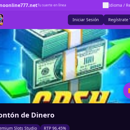
inoonline777.net
Idioma / R
Tu suerte en línea
Iniciar Sesión
Regístrate 
ntón de Dinero
emium Slots Studio
RTP 96.45%