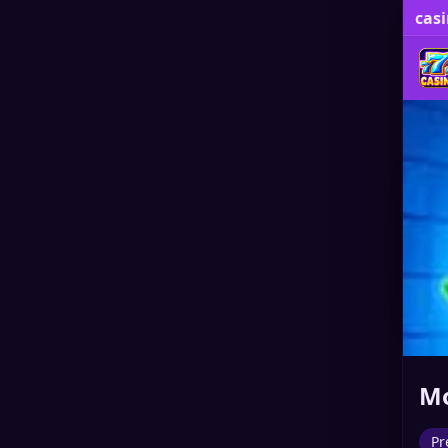
cas
Mo
Pr