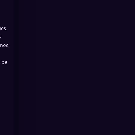
des
s
inos
s de