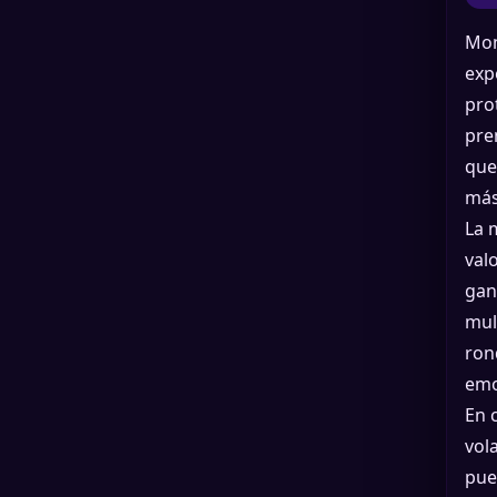
Mon
exp
pro
pre
que
más
La 
val
gan
mul
ron
emo
En 
vol
pue