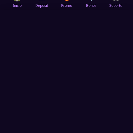
Inicio
Deposit
Promo
Bonos
Soporte
✕
Select Language
🇲🇽
✓
Mexico
El Vaquero en casinoonline777.net -
⚙️
Juega y Gana Hoy
RTP
Volatility
96.5%
Alta ⚡⚡⚡⚡🌑
Max Win
Paylines
x7500
25
Reels
Min Bet
5x3
$0.20
Provider
Features
JuegaPlus
Tiros Gratis,