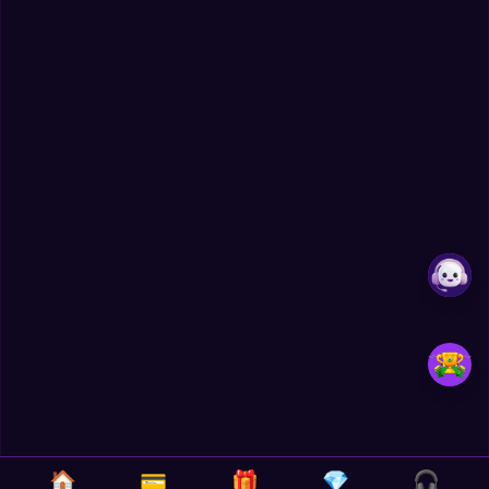
🏠
💳
🎁
💎
🎧