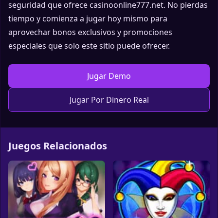
seguridad que ofrece casinoonline777.net. No pierdas
tiempo y comienza a jugar hoy mismo para
aprovechar bonos exclusivos y promociones
especiales que solo este sitio puede ofrecer.
Jugar Demo
Jugar Por Dinero Real
Juegos Relacionados