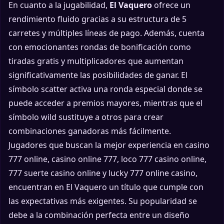
En cuanto a la jugabilidad,
El Vaquero
ofrece un
rendimiento fluido gracias a su estructura de 5
carretes y múltiples líneas de pago. Además, cuenta
con emocionantes rondas de bonificación como
tiradas gratis y multiplicadores que aumentan
significativamente las posibilidades de ganar. El
símbolo scatter activa una ronda especial donde se
puede acceder a premios mayores, mientras que el
símbolo wild sustituye a otros para crear
combinaciones ganadoras más fácilmente.
Jugadores que buscan la mejor experiencia en casino
777 online, casino online 777, loco 777 casino online,
777 suerte casino online y lucky 777 online casino,
encuentran en El Vaquero un título que cumple con
las expectativas más exigentes. Su popularidad se
debe a la combinación perfecta entre un diseño