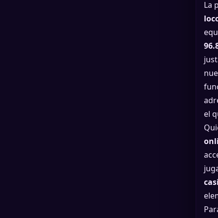
La 
loc
equi
96.
jus
nue
fun
adr
el 
Qui
onl
acc
jug
cas
ele
Par