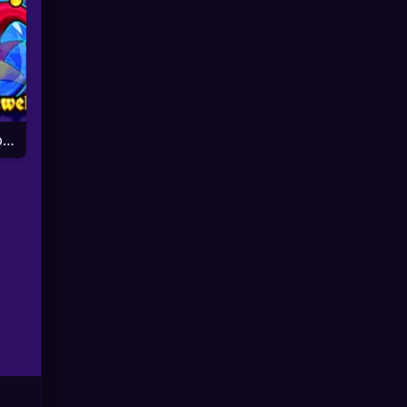
joyas del bromista