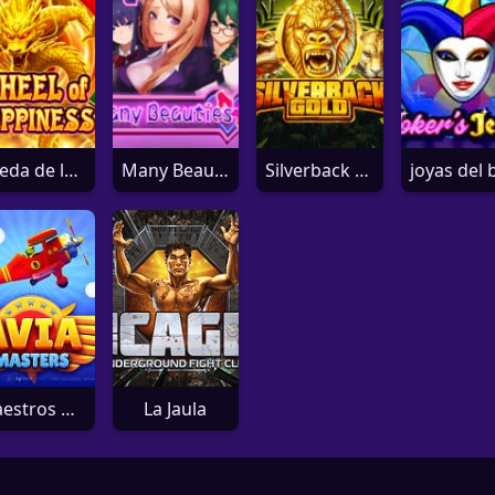
Rueda de la Felicidad
Many Beauties
Silverback Gold™
Maestros Aviadores
La Jaula