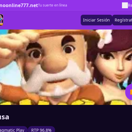
inoonline777.net
R
Tu suerte en línea
Iniciar Sesión
Regístra
usa
agmatic Play
RTP 96.8%