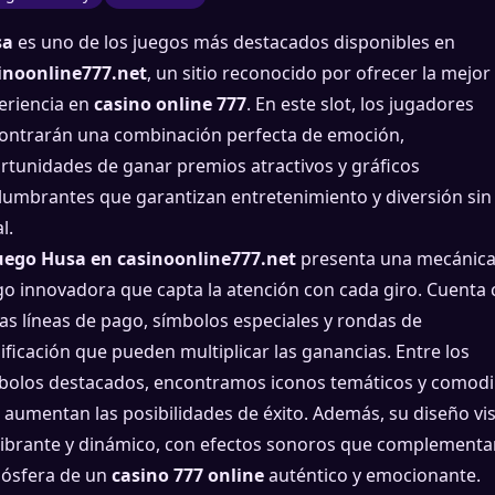
sa
es uno de los juegos más destacados disponibles en
inoonline777.net
, un sitio reconocido por ofrecer la mejor
eriencia en
casino online 777
. En este slot, los jugadores
ontrarán una combinación perfecta de emoción,
rtunidades de ganar premios atractivos y gráficos
lumbrantes que garantizan entretenimiento y diversión sin
l.
uego Husa en casinoonline777.net
presenta una mecánica
go innovadora que capta la atención con cada giro. Cuenta
ias líneas de pago, símbolos especiales y rondas de
ificación que pueden multiplicar las ganancias. Entre los
bolos destacados, encontramos iconos temáticos y comod
 aumentan las posibilidades de éxito. Además, su diseño vi
vibrante y dinámico, con efectos sonoros que complementa
ósfera de un
casino 777 online
auténtico y emocionante.