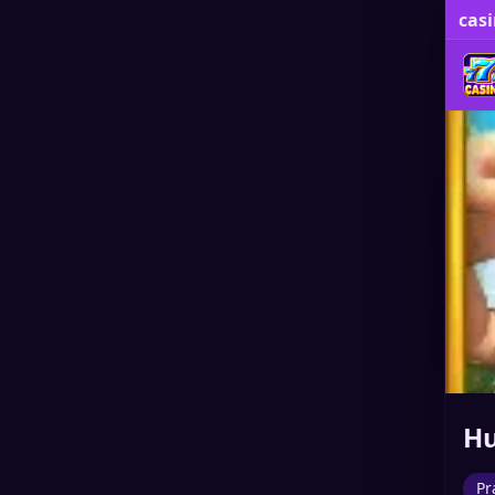
cas
H
Pr