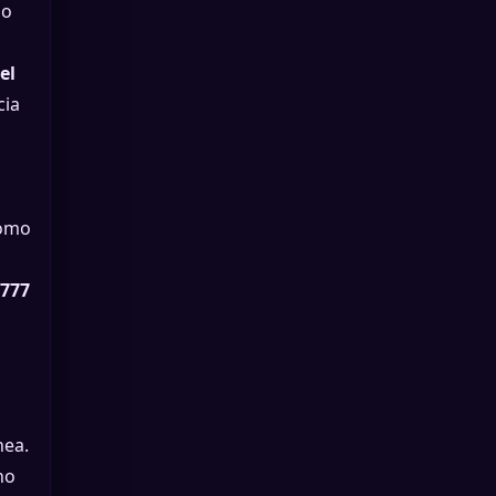
mo
el
cia
como
 777
nea.
no