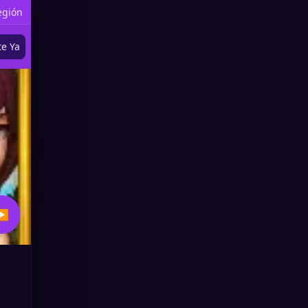
egión
te Ya
▶