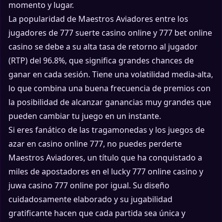
momento y lugar.
La popularidad de Maestros Aviadores entre los
jugadores de 777 suerte casino online y 777 bet online
casino se debe a su alta tasa de retorno al jugador
(RTP) del 96.8%, que significa grandes chances de
ganar en cada sesión. Tiene una volatilidad media-alta,
lo que combina una buena frecuencia de premios con
la posibilidad de alcanzar ganancias muy grandes que
pueden cambiar tu juego en un instante.
Si eres fanático de las tragamonedas y los juegos de
azar en casino online 777, no puedes perderte
Maestros Aviadores, un título que ha conquistado a
miles de apostadores en el lucky 777 online casino y
juwa casino 777 online por igual. Su diseño
cuidadosamente elaborado y su jugabilidad
gratificante hacen que cada partida sea única y