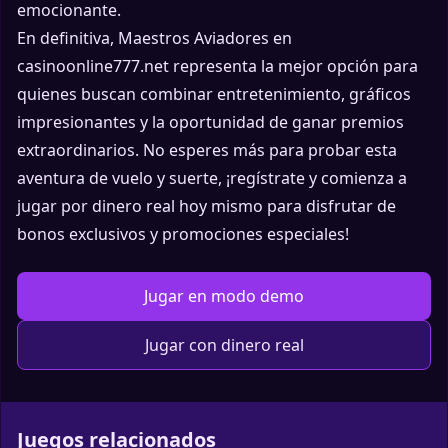
emocionante.
En definitiva, Maestros Aviadores en
casinoonline777.net representa la mejor opción para
quienes buscan combinar entretenimiento, gráficos
impresionantes y la oportunidad de ganar premios
extraordinarios. No esperes más para probar esta
aventura de vuelo y suerte, ¡regístrate y comienza a
jugar por dinero real hoy mismo para disfrutar de
bonos exclusivos y promociones especiales!
Jugar en modo demo
Jugar con dinero real
Juegos relacionados