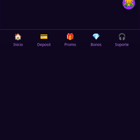
🏠
💳
🎁
💎
🎧
Inicio
Deposit
Promo
Bonos
Soporte
✕
Select Language
🇲🇽
✓
Mexico
Many Beauties en
⚙️
casinoonline777.net - Juego
emocionante y premios
RTP
Volatility
96.72%
Alta ⚡⚡⚡⚡🌑
Max Win
Paylines