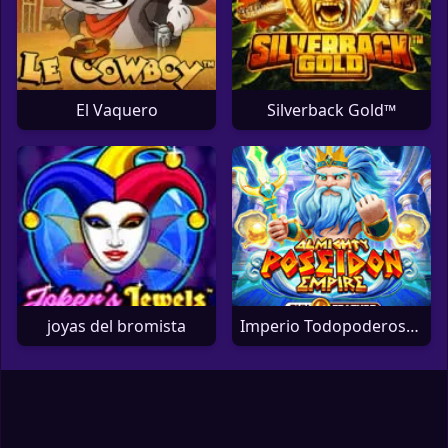
El Vaquero
Silverback Gold™
joyas del bromista
Imperio Todopoderoso de Poseidón