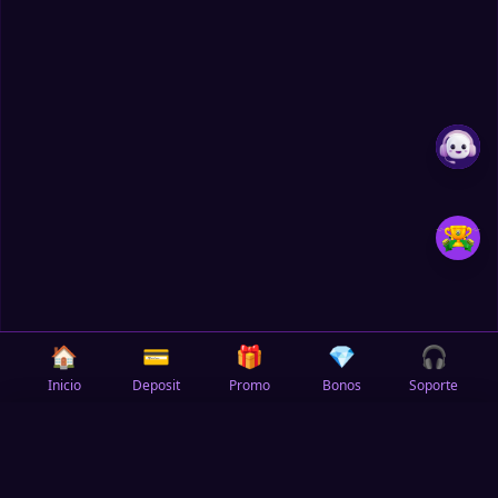
🏠
💳
🎁
💎
🎧
Inicio
Deposit
Promo
Bonos
Soporte
✕
Select Language