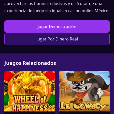
aprovechar los bonos exclusivos y disfrutar de una
experiencia de juego sin igual en casino online México.
Jugar Demostración
Jugar Por Dinero Real
Juegos Relacionados