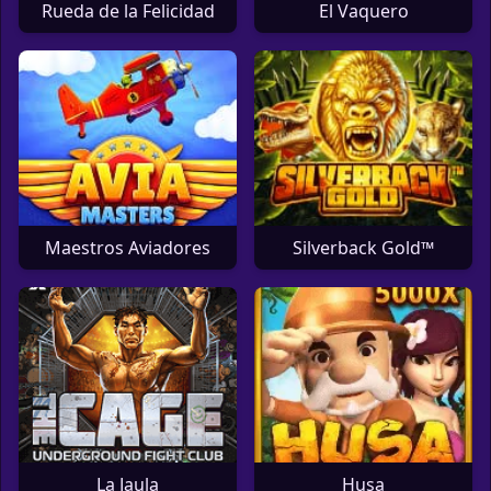
Rueda de la Felicidad
El Vaquero
Maestros Aviadores
Silverback Gold™
La Jaula
Husa